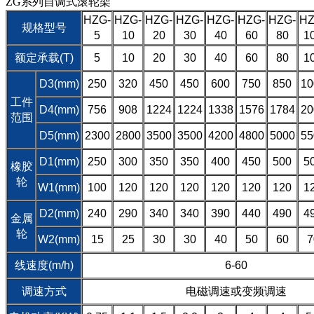
ZG系列自调式滚轮架
HZG-
HZG-
HZG-
HZG-
HZG-
HZG-
HZG-
HZ
规格型号
5
10
20
30
40
60
80
1
额定承载(T)
5
10
20
30
40
60
80
1
D3(mm)
250
320
450
450
600
750
850
10
工件
D4(mm)
756
908
1224
1224
1338
1576
1784
20
范围
D5(mm)
2300
2800
3500
3500
4200
4800
5000
55
D1(mm)
250
300
350
350
400
450
500
5
橡胶
轮
W1(mm)
100
120
120
120
120
120
120
1
D2(mm)
240
290
340
340
390
440
490
4
金属
轮
W2(mm)
15
25
30
30
40
50
60
7
线速度(m/h)
6-60
调速方式
电磁调速或变频调速