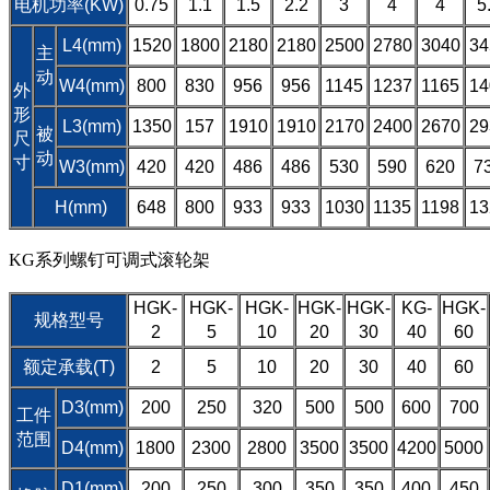
电机功率(KW)
0.75
1.1
1.5
2.2
3
4
4
5
L4(mm)
1520
1800
2180
2180
2500
2780
3040
34
主
动
W4(mm)
800
830
956
956
1145
1237
1165
14
外
形
L3(mm)
1350
157
1910
1910
2170
2400
2670
29
被
尺
动
寸
W3(mm)
420
420
486
486
530
590
620
7
H(mm)
648
800
933
933
1030
1135
1198
13
KG系列螺钉可调式滚轮架
HGK-
HGK-
HGK-
HGK-
HGK-
KG-
HGK-
规格型号
2
5
10
20
30
40
60
额定承载(T)
2
5
10
20
30
40
60
D3(mm)
200
250
320
500
500
600
700
工件
范围
D4(mm)
1800
2300
2800
3500
3500
4200
5000
D1(mm)
200
250
300
350
350
400
450