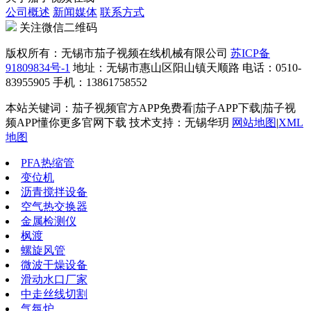
公司概述
新闻媒体
联系方式
关注微信二维码
版权所有：无锡市茄子视频在线机械有限公司
苏ICP备
91809834号-1
地址：无锡市惠山区阳山镇天顺路 电话：0510-
83955905 手机：13861758552
本站关键词：茄子视频官方APP免费看|茄子APP下载|茄子视
频APP懂你更多官网下载 技术支持：无锡华玥
网站地图
|
XML
地图
PFA热缩管
变位机
沥青搅拌设备
空气热交换器
金属检测仪
枫渡
螺旋风管
微波干燥设备
滑动水口厂家
中走丝线切割
气氛炉