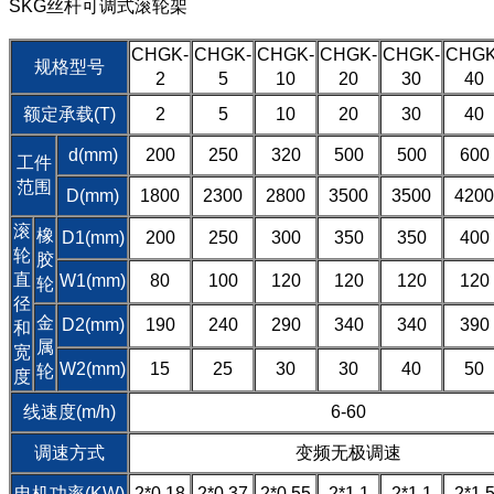
SKG丝杆可调式滚轮架
CHGK-
CHGK-
CHGK-
CHGK-
CHGK-
CHGK
规格型号
2
5
10
20
30
40
额定承载(T)
2
5
10
20
30
40
d(mm)
200
250
320
500
500
600
工件
范围
D(mm)
1800
2300
2800
3500
3500
4200
滚
橡
D1(mm)
200
250
300
350
350
400
轮
胶
直
W1(mm)
80
100
120
120
120
120
轮
径
金
D2(mm)
190
240
290
340
340
390
和
属
宽
W2(mm)
15
25
30
30
40
50
轮
度
线速度(m/h)
6-60
调速方式
变频无极调速
电机功率(KW)
2*0.18
2*0.37
2*0.55
2*1.1
2*1.1
2*1.