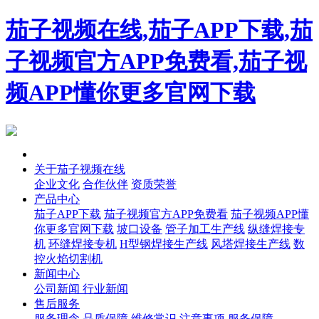
茄子视频在线,茄子APP下载,茄
子视频官方APP免费看,茄子视
频APP懂你更多官网下载
首页
关于茄子视频在线
企业文化
合作伙伴
资质荣誉
产品中心
茄子APP下载
茄子视频官方APP免费看
茄子视频APP懂
你更多官网下载
坡口设备
管子加工生产线
纵缝焊接专
机
环缝焊接专机
H型钢焊接生产线
风塔焊接生产线
数
控火焰切割机
新闻中心
公司新闻
行业新闻
售后服务
服务理念
品质保障
维修常识
注意事项
服务保障