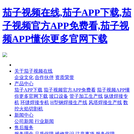
茄子视频在线,茄子APP下载,茄
子视频官方APP免费看,茄子视
频APP懂你更多官网下载
首页
关于茄子视频在线
企业文化
合作伙伴
资质荣誉
产品中心
茄子APP下载
茄子视频官方APP免费看
茄子视频APP懂
你更多官网下载
坡口设备
管子加工生产线
纵缝焊接专
机
环缝焊接专机
H型钢焊接生产线
风塔焊接生产线
数
控火焰切割机
新闻中心
公司新闻
行业新闻
售后服务
服务理念
品质保障
维修常识
注意事项
服务保障