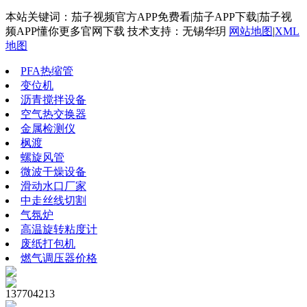
本站关键词：茄子视频官方APP免费看|茄子APP下载|茄子视
频APP懂你更多官网下载 技术支持：无锡华玥
网站地图
|
XML
地图
PFA热缩管
变位机
沥青搅拌设备
空气热交换器
金属检测仪
枫渡
螺旋风管
微波干燥设备
滑动水口厂家
中走丝线切割
气氛炉
高温旋转粘度计
废纸打包机
燃气调压器价格
137704213