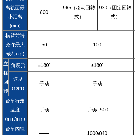
离轨面最
965（移动回转
930（固定回转
800
小距离
式）
式）
(mm)
横臂前端
允许最大
50
100
载荷(kg)
立
角度(°)
±180°
±180°
柱
速度
回
手动
手动
（rpm）
转
台车行走
速度
手动
手动/1500
(mm/min)
台车内轨
——
1000/840